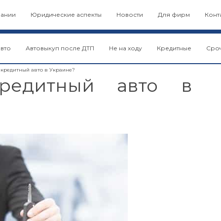
пании
Юридические аспекты
Новости
Для фирм
Конт
авто
Автовыкуп после ДТП
Не на ходу
Кредитные
Сро
 кредитный авто в Украине?
редитный авто в