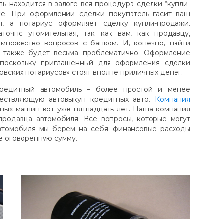
ь находится в залоге вся процедура сделки “купли-
е. При оформлении сделки покупатель гасит ваш
я, а нотариус оформляет сделку купли-продажи.
очно утомительная, так как вам, как продавцу,
множество вопросов с банком. И, конечно, найти
у также будет весьма проблематично. Оформление
 поскольку приглашенный для оформления сделки
ковских нотариусов» стоят вполне приличных денег.
кредитный автомобиль – более простой и менее
ществляющую автовыкуп кредитных авто.
Компания
ных машин вот уже пятнадцать лет. Наша компания
родавца автомобиля. Все вопросы, которые могут
автомобиля мы берем на себя, финансовые расходы
е оговоренную сумму.