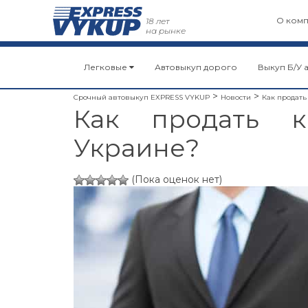
О ком
18 лет
на рынке
Легковые
Автовыкуп дорого
Выкуп Б/У 
>
>
Срочный автовыкуп EXPRESS VYKUP
Новости
Как продать
Как продать к
Украине?
(Пока оценок нет)