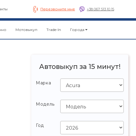
акты
Перезвоните мне
+38 067 513 10 15
чно
Мотовыкуп
Trade-In
Города
Автовыкуп за 15 минут!
Марка
Модель
Год