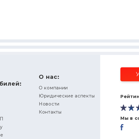
У
О нас:
билей:
О компании
Юридические аспекты
Рейтин
Новости
Контакты
Мы в с
ТП
ду
ые