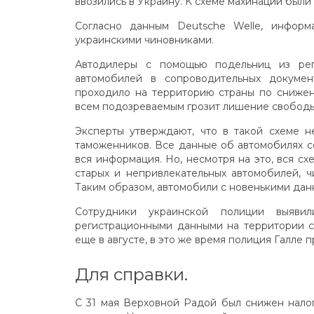
ввозились в Украину. К схеме махинаций были
Согласно данным Deutsche Welle, инфор
украинскими чиновниками.
Автодилеры с помощью подельниц из рег
автомобилей в сопроводительных докумен
проходило на территорию страны по сниженн
всем подозреваемым грозит лишение свободы о
Эксперты утверждают, что в такой схеме н
таможенников. Все данные об автомобилях со
вся информация. Но, несмотря на это, вся с
старых и непривлекательных автомобилей, ч
Таким образом, автомобили с новенькими данн
Сотрудники украинской полиции выяви
регистрационными данными на территории с
еще в августе, в это же время полиция Галле 
Для справки.
С 31 мая Верховной Радой был снижен налог