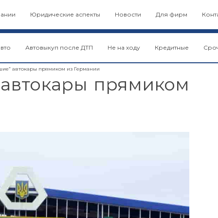
пании
Юридические аспекты
Новости
Для фирм
Конт
авто
Автовыкуп после ДТП
Не на ходу
Кредитные
Сро
шие” автокары прямиком из Германии
 автокары прямиком