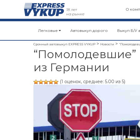
О ком
18 лет
на рынке
Легковые
Автовыкуп дорого
Выкуп Б/У 
>
>
Срочный автовыкуп EXPRESS VYKUP
Новости
“Помолодев
“Помолодевшие”
из Германии
(1 оценок, среднее: 5.00 из 5)