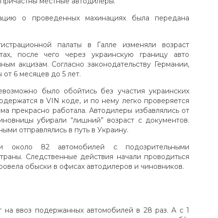
 причастны местные автодилеры.
мацию о проведенных махинациях была передана
истрационной палаты в Галле изменяли возраст
тах, после чего через украинскую границу авто
ым акцизам. Согласно законодательству Германии,
т 6 месяцев до 5 лет.
евозможно было обойтись без участия украинских
держатся в VIN коде, и по нему легко проверяется
хема прекрасно работала. Автодилеры избавлялись от
иновницы убирали “лишний” возраст с документов.
ыми отправлялись в путь в Украину.
ли около 82 автомобилей с подозрительными
траны. Следственные действия начали проводиться
провела обыски в офисах автодилеров и чиновников.
 на ввоз подержанных автомобилей в 28 раз. А с 1