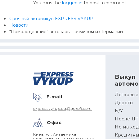
You must be
logged in
to post a comment.
Срочный автовыкуп EXPRESS VYKUP
Новости
“Помолодевшие” автокары прямиком из Германии
Выкуп
автомо
Легковые
E-mail
Дорого
expressvykup.ua@gmail.com
Б/У
После Д
Офис
Не на хо
Киев, ул. Академика
Кредитн
Глушкова, 69, индекс: 02000