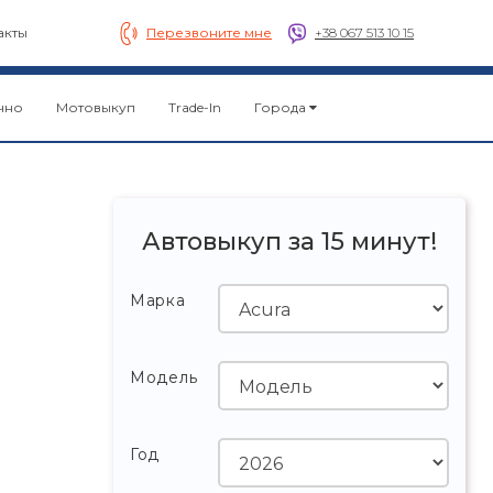
акты
Перезвоните мне
+38 067 513 10 15
чно
Мотовыкуп
Trade-In
Города
Автовыкуп за 15 минут!
Марка
Модель
Год