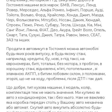
Гостомелі машини всіх марок: БМВ, Лексус, Ленд
Ровер, Мерседес, Альфа Ромео, Інфініті, Порше, Ауді,
Тойота, Вольво, Форд, Крайслер, Хонда, Джип, Мазда,
Чері, Фольксваген, Мітсубісі, Ніссан, Дакия, Хюндай,
Сітроен, Пежо, Рено, Субару, Тесла, Шкода, Кіа, Міні,
Санг Йонг, Лянча, ФІАТ, Део, Акура, Грейт Волл, Опель,
Смарт, Тата, Сузукі, Джилі, Татра, Равон, Івеко, СЕАТ,
ЗАЗ та інших.
Продати в автовикуп в Гостомелі можна автомобілі
будь-яких років випуску, в будь-якому стані,
наприклад: кредитні, бу, нові, з-під таксі, на
єврономерах, биті, тотальні, без мотора, з пробігом, в
хорошому стані, відновлені, м’яті, потопельники , зі
зламаною АКПП, з битим лобовим склом, з поломками,
згорілі, що не на ходу, проблемні, після ДТП і так далі.
Що добре, тип кузова машини, її модель, колір,
комплектація теж не мають значення. Ми купимо як
авто з кондиціонером, так і без нього. Нам не важливо
яка коробка передач стоїть у Вашому авто механічна
або автомат. Скупий авто викупить абсолютно будь-