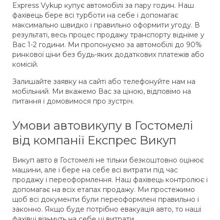
Express Vykup купує автомобілі за пару годин. Наш
фахівець бере всі турботи на себе і допомагає
максимально швидко і правильно оформити угоду. В
результаті, весь процес продажу транспорту відніме у
Вас 1-2 години. Ми пропонуємо за автомобілі до 90%
ринкової ціни без будь-яких додаткових платежів або
комісій.
Залишайте заявку на сайті або телефонуйте нам на
мобільний. Ми вкажемо Вас за ціною, відповімо на
питання і домовимося про зустріч.
Умови автовикупу в Гостомелі
від компанії Експрес Викуп
Викуп авто в Гостомелі не тільки безкоштовно оцінює
машини, але і бере на себе всі витрати під час
продажу і переоформлення. Наш фахівець контролює і
допомагає на всіх етапах продажу. Ми простежимо
щоб всі документи були переоформлені правильно і
законно. Якщо буде потрібно евакуація авто, то наші
фахівці візьмуть на себе ці витрати.