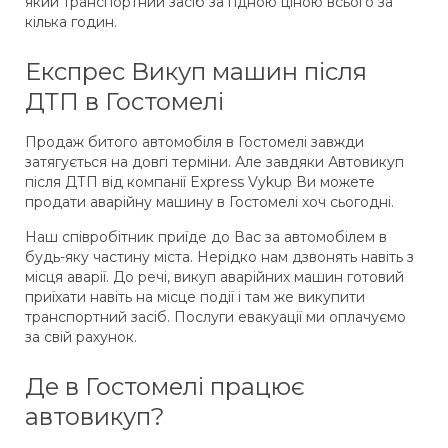
який транспортний засіб за гідною ціною всього за
кілька годин.
Експрес Викуп машин після
ДТП в Гостомелі
Продаж битого автомобіля в Гостомелі завжди
затягується на довгі терміни. Але завдяки Автовикуп
після ДТП від компанії Express Vykup Ви можете
продати аварійну машину в Гостомелі хоч сьогодні.
Наш співробітник приїде до Вас за автомобілем в
будь-яку частину міста. Нерідко нам дзвонять навіть з
місця аварії. До речі, викуп аварійних машин готовий
приїхати навіть на місце події і там же викупити
транспортний засіб. Послуги евакуації ми оплачуємо
за свій рахунок.
Де в Гостомелі працює
автовикуп?