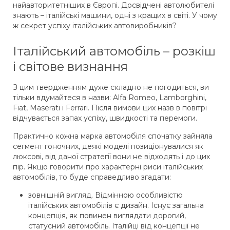
найавторитетніших в Європі. Досвідчені автолюбителі
знають – італійські машини, одні з кращих в світі. У чому
ж секрет успіху італійських автовиробників?
Італійський автомобіль – розкіш
і світове визнання
З цим твердженням дуже складно не погодиться, ви
тільки вдумайтеся в назви: Alfa Romeo, Lamborghini,
Fiat, Maserati і Ferrari. Після вимови цих назв в повітрі
відчувається запах успіху, швидкості та перемоги.
Практично кожна марка автомобіля спочатку зайняла
сегмент гоночних, деякі моделі позиціонувалися як
люксові, від даної стратегії вони не відходять і до цих
пір. Якщо говорити про характерні риси італійських
автомобілів, то буде справедливо згадати:
зовнішній вигляд. Відмінною особливістю
італійських автомобілів є дизайн. Існує загальна
концепція, як повинен виглядати дорогий,
статусний автомобіль. Італійці від концепції не