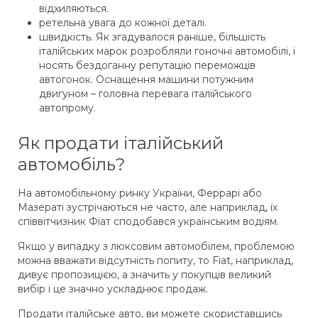
відхиляються.
ретельна увага до кожної деталі.
швидкість. Як згадувалося раніше, більшість
італійських марок розробляли гоночні автомобілі, і
носять бездоганну репутацію переможців
автогонок. Оснащення машини потужним
двигуном – головна перевага італійського
автопрому.
Як продати італійський
автомобіль?
На автомобільному ринку України, Феррарі або
Мазераті зустрічаються не часто, але наприклад, їх
співвітчизник Фіат сподобався українським водіям.
Якщо у випадку з люксовим автомобілем, проблемою
можна вважати відсутність попиту, то Fiat, наприклад,
дивує пропозицією, а значить у покупців великий
вибір і це значно ускладнює продаж.
Продати італійське авто, ви можете скориставшись