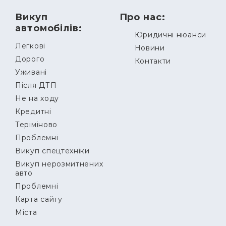
Викуп
Про нас:
автомобілів:
Юридичні нюанси
Легкові
Новини
Дорого
Контакти
Уживані
Після ДТП
Не на ходу
Кредитні
Теріміново
Проблемні
Викуп спецтехніки
Викуп нерозмитнених
авто
Проблемні
Карта сайту
Міста