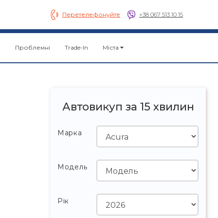
Перетелефонуйте
+38 067 513 10 15
о
Проблемні
Trade-In
Міста
Автовикуп за 15 хвилин
Марка
Модель
Рік