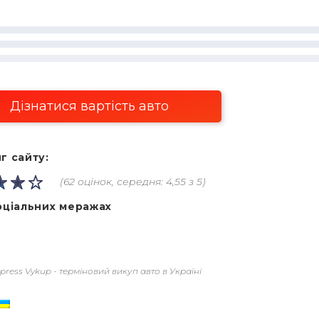
Дізнатися вартість авто
г сайту:
(62 оцінок, середня: 4,55 з 5)
оціальних меражах
press Vykup - терміновий викуп авто в Україні