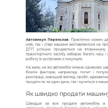
Автовикуп Переяслав
. Практично кожен де
нові, так і старі машини виставляються на про
ДТП успішно продаються на вторинному р
транспортного засобу забирає багато часу і
роботу із зустрічами з покупцем.
На жаль, не всі автомобілі можна однаково ш
безлічі факторів, наприклад: попит і попул
реєстрації, зовнішній вигляд, пробіг, адекватн
продати як за один день, так і мучиться з маш
Як швидко продати машину
Швидше за все продати автомобіль в 