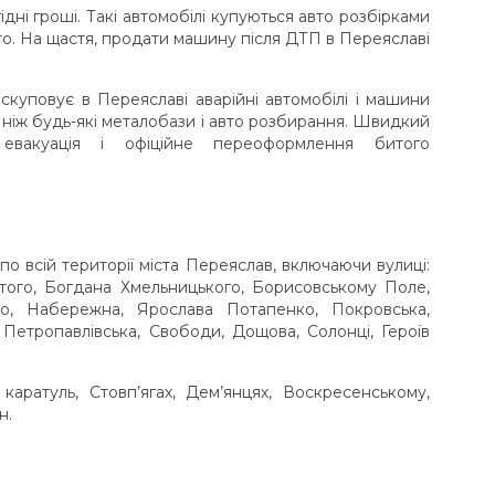
дні гроші. Такі автомобілі купуються авто розбірками
рто. На щастя, продати машину після ДТП в Переяславі
 скуповує в Переяславі аварійні автомобілі і машини
 ніж будь-які металобази і авто розбирання. Швидкий
 евакуація і офіційне переоформлення битого
по всій території міста Переяслав, включаючи вулиці:
лстого, Богдана Хмельницького, Борисовському Поле,
о, Набережна, Ярослава Потапенко, Покровська,
 Петропавлівська, Свободи, Дощова, Солонці, Героїв
ратуль, Стовп’ягах, Дем’янцях, Воскресенському,
н.