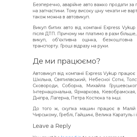
Безперечно, аварійне авто важко продати за гі
на запчастини. Тому високу ціну чекати не ва
також можна в автовикуп.
Викуп битих авто від компанії Express Vykup
після ДТП. Причому ми платимо в рази більше,
викуп, об’єктивна оцінка, безкоштовна
транспорту. Гроші відразу на руки.
Де ми працюємо?
Автовикуп від компанії Express Vykup працює 
Шкільна, Святилівський, Небесної Сотні, То
Сковороди, Соборна, Михайла Грушевськог
Інтернаціональна, Ярмаркова, Кіевобрамская,
Дніпра, Лагерна, Петра Костюка та інші.
До того ж, скупка машин працює в Малій ка
Чирському, Греблі, Гайшині, Велика Каратуль і і
Leave a Reply