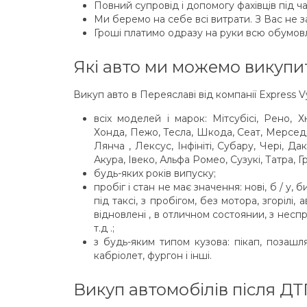
Повний супровід і допомогу фахівців під 
Ми беремо на себе всі витрати. З Вас не 
Гроші платимо одразу на руки всю обумовл
Які авто ми можемо викупит
Викуп авто в Переяславі від компанії Express 
всіх моделей і марок: Мітсубісі, Рено, 
Хонда, Пежо, Тесла, Шкода, Сеат, Мерседе
Лянча , Лексус, Інфініті, Субару, Чері, Д
Акура, Івеко, Альфа Ромео, Сузукі, Татра, Г
будь-яких років випуску;
пробіг і стан не має значення: нові, б / у, 
під таксі, з пробігом, без мотора, згорілі,
відновлені , в отличном состоянии, з несп
т.д .;
з будь-яким типом кузова: пікап, позашля
кабріолет, фургон і інші.
Викуп автомобілів після ДТ