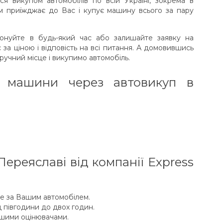
ся викупом автомобілів по всій Україні, зокрема в
сам приїжджає до Вас і купує машину всього за пару
фонуйте в будь-який час або залишайте заявку на
 за ціною і відповість на всі питання. А домовившись
ручний місце і викупимо автомобіль.
 машини через автовикуп в
ереяславі від компанії Express
це за Вашим автомобілем.
 півгодини до двох годин.
ашими оцінювачами.