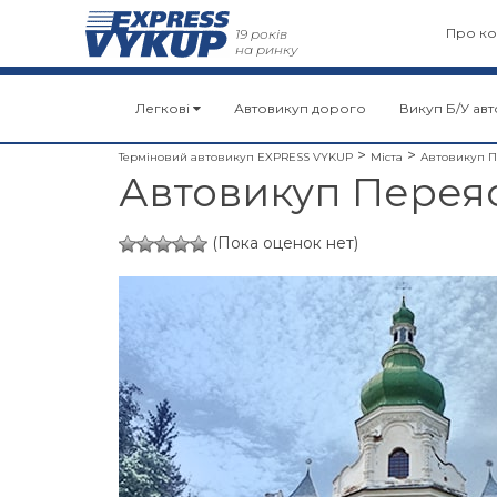
Про ко
19 років
на ринку
Легкові
Автовикуп дорого
Викуп Б/У авт
>
>
Терміновий автовикуп EXPRESS VYKUP
Міста
Автовикуп П
Автовикуп Перея
(Пока оценок нет)