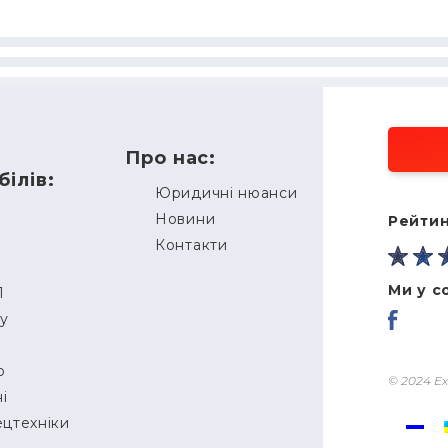
Про нас:
ілів:
Юридичні нюанси
Новини
Рейтин
Контакти
Ми у с
П
ду
о
© 2024 Ex
і
ецтехніки