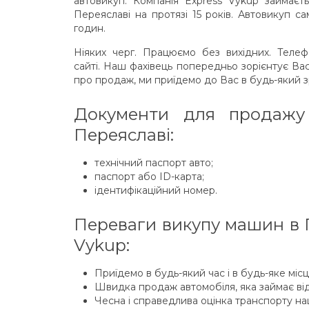
автовикуп. Компанія Express Vykup займаєть
Переяславі на протязі 15 років. Автовикуп 
годин.
Ніяких черг. Працюємо без вихідних. Теле
сайті. Наш фахівець попередньо зорієнтує Вас
про продаж, ми приїдемо до Вас в будь-який з
Документи для продажу
Переяславі:
технічний паспорт авто;
паспорт або ID-карта;
ідентифікаційний номер.
Переваги викупу машин в П
Vykup:
Приїдемо в будь-який час і в будь-яке міс
Швидка продаж автомобіля, яка займає від
Чесна і справедлива оцінка транспорту н