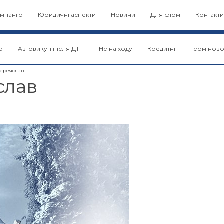
мпанію
Юридичні аспекти
Новини
Для фірм
Контакти
о
Автовикуп після ДТП
Не на ходу
Кредитні
Термінов
ереяслав
слав