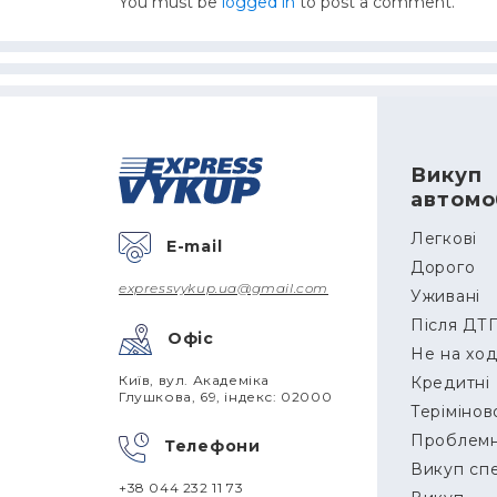
You must be
logged in
to post a comment.
Викуп
автомоб
Легкові
E-mail
Дорого
expressvykup.ua@gmail.com
Уживані
Після ДТ
Офіс
Не на хо
Київ, вул. Академіка
Кредитні
Глушкова, 69, індекс: 02000
Терімінов
Проблемн
Телефони
Викуп сп
+38 044 232 11 73