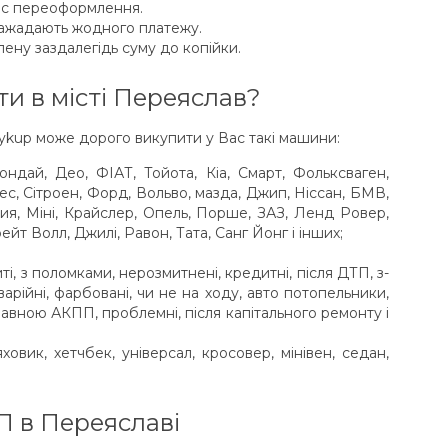
час переоформлення.
зажадають жодного платежу.
ену заздалегідь суму до копійки.
и в місті Переяслав?
Vykup може дорого викупити у Вас такі машини:
Хюндай, Део, ФІАТ, Тойота, Кіа, Смарт, Фольксваген,
с, Сітроен, Форд, Вольво, мазда, Джип, Ніссан, БМВ,
акия, Міні, Крайслер, Опель, Порше, ЗАЗ, Ленд Ровер,
рейт Волл, Джилі, Равон, Тата, Санг Йонг і інших;
биті, з поломками, нерозмитнені, кредитні, після ДТП, з-
 аварійні, фарбовані, чи не на ходу, авто потопельники,
равною АКПП, проблемні, після капітального ремонту і
ховик, хетчбек, універсал, кросовер, мінівен, седан,
П в Переяславі