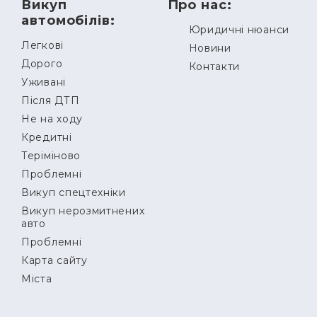
Викуп
Про нас:
автомобілів:
Юридичні нюанси
Легкові
Новини
Дорого
Контакти
Уживані
Після ДТП
Не на ходу
Кредитні
Теріміново
Проблемні
Викуп спецтехніки
Викуп нерозмитнених
авто
Проблемні
Карта сайту
Міста