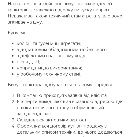
Наша компанія здійснює викуп різних моделей
тракторів незалежно від року випуску і марки.
Неважливо також технічний стан агрегату, але воно
впливає на ціну.
Купуємо:
колісні та гусеничні агрегати;
з додатковим обладнанням та без нього;
з дефектами і на повному ходу;
після ДТП;
непридатні до використання;
у робочому технічному стані.
Викуп трактора відбувається в такому порядку:
В компанію приходить заявка від клієнта.
Експерти виїжджають за вказаною адресою для
оцінки технічного стану в обумовлений
заздалегідь час.
Складається акт оцінки вартості.
Оформляється договір купівлі-продажу з
детальним описом техніки, до нього додаються