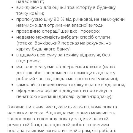
надає клієнт;
виїжджаємо для оцінки транспорту в будь-яку
точку країни;
пропонуємо ціну 90 % від ринкової, не занижуючи
навмисно для отримання власної вигоди;
проводимо операції швидко і прозоро;
надаємо можливість вибрати спосіб оплати
(готівка, банківський переказ на рахунок, на
картку будь-якого банку);
віддаємо всю суму за техніку відразу ж, без
відстрочок;
миттєво реагуємо на звернення клієнта (якщо
дзвінок або повідомлення приходить до нас у
робочий час, відповідаємо протягом 15 хвилин);
самостійно перевозимо техніку в наше відділення;
оформляємо офіційні документи про викуп з
печаткою компанії (договір купівлі-продажу);
Головне питання, яке цікавить клієнтів, чому оплата
настільки висока. Відповідаємо: маємо можливість
запропонувати хорошу оплату завдяки власній
ремонтній базі, налагодженій роботі з прямими
постачальниками запчастин, майстрам, які роблять