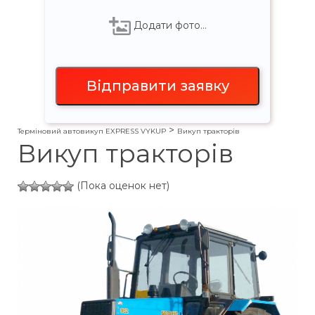
Додати фото…
>
Терміновий автовикуп EXPRESS VYKUP
Викуп тракторів
Викуп тракторів
(Пока оценок нет)