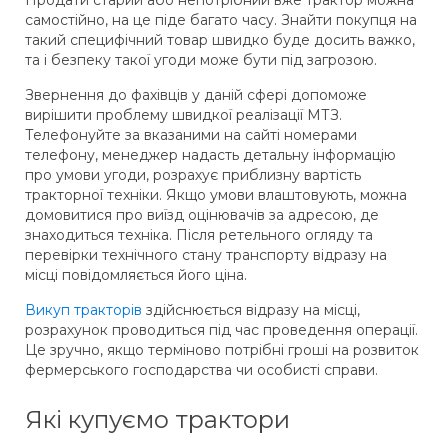
Продати старий або непотрібний вже трактор можна
самостійно, на це піде багато часу. Знайти покупця на
такий специфічний товар швидко буде досить важко,
та і безпеку такої угоди може бути під загрозою.
Звернення до фахівців у даній сфері допоможе
вирішити проблему швидкої реалізації МТЗ.
Телефонуйте за вказаними на сайті номерами
телефону, менеджер надасть детальну інформацію
про умови угоди, розрахує приблизну вартість
тракторної техніки. Якщо умови влаштовують, можна
домовитися про виїзд оцінювачів за адресою, де
знаходиться техніка. Після ретельного огляду та
перевірки технічного стану транспорту відразу на
місці повідомляється його ціна.
Викуп тракторів
здійснюється відразу на місці,
розрахунок проводиться під час проведення операції.
Це зручно, якщо терміново потрібні гроші на розвиток
фермерського господарства чи особисті справи.
Які купуємо трактори