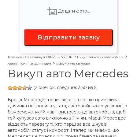
Додати фото…
>
>
Терміновий автовикуп EXPRESS VYKUP
Викуп легкових автомобілів
>
Автовикуп німецьких авто
Викуп авто Mercedes
Викуп авто Mercedes
(2 оценок, среднее: 3.50 из 5)
Бренд Мерседес починався з того, що примхлива
дівчинка попросила у тата, австралійського успішного
бізнесмена, який мав пристрасть до автомобілів, щоб
той купував авто виключно з її ім’ям. Марці Мерседес
віддають перевагу ті, хто перш за все цінує в
автомобілі статус і комфорт. І тепер ми знаємо, що
Мерседес це престижно, привабливо та надійно.