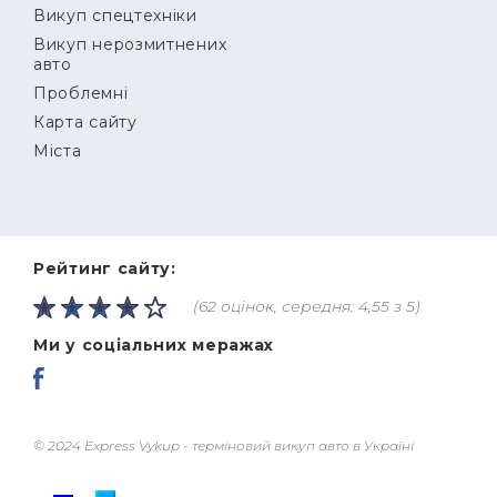
Викуп спецтехніки
Викуп нерозмитнених
авто
Проблемні
Карта сайту
Міста
Рейтинг сайту:
(62 оцінок, середня: 4,55 з 5)
Ми у соціальних меражах
© 2024 Express Vykup - терміновий викуп авто в Україні