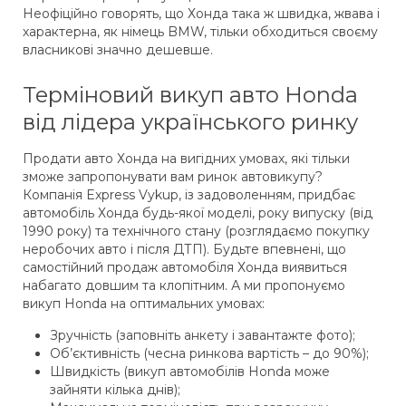
Неофіційно говорять, що Хонда така ж швидка, жвава і
характерна, як німець BMW, тільки обходиться своєму
власникові значно дешевше.
Терміновий викуп авто Honda
від лідера українського ринку
Продати авто Хонда на вигідних умовах, які тільки
зможе запропонувати вам ринок автовикупу?
Компанія Express Vykup, із задоволенням, придбає
автомобіль Хонда будь-якої моделі, року випуску (від
1990 року) та технічного стану (розглядаємо покупку
неробочих авто і після ДТП). Будьте впевнені, що
самостійний продаж автомобіля Хонда виявиться
набагато довшим та клопітним. А ми пропонуємо
викуп Honda на оптимальних умовах:
Зручність (заповніть анкету і завантажте фото);
Об’єктивність (чесна ринкова вартість – до 90%);
Швидкість (викуп автомобілів Honda може
зайняти кілька днів);