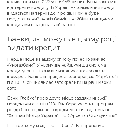
коливалася між 10,72% і 16,45% річних. Вона залежить
від терміну кредиту. В Україні максимальний кредит
видається на термін до 7 років. Нижче буде
представлений аналіз банків з найбільш вигідними
кредитами в національній валюті.
Банки, які можуть в цьому році
видати кредит
Перше місце в нашому списку почесно займає
«Укргазбанк”. У ньому діє найзручніша система
кредитування нових вітчизняних автомобілів та
іномарок. Банк співпрацює з корпорацією “УкрАвто” і
під 10,1% річних видає автокредити на різні марки
авто.
Банк “Глобус” посів друге місце завдяки низькій
процентній ставці в 11%. Він бере участь в програмі
роздрібного цільового кредитування від компанії
“Хюндай Мотор Україна” і “СК Арсенал Страхування”.
І на третьому місці – “ОТП банк”. Він пропонує