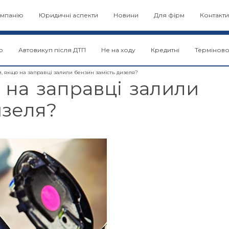
мпанію
Юридичні аспекти
Новини
Для фірм
Контакти
о
Автовикуп після ДТП
Не на ходу
Кредитні
Термінов
, якщо на заправці залили бензин замість дизеля?
 на заправці залили
изеля?