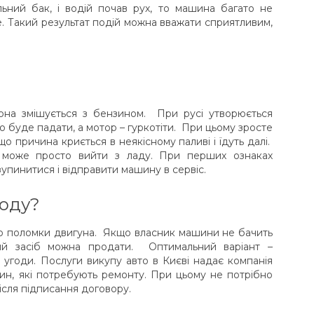
ний бак, і водій почав рух, то машина багато не
хне. Такий результат подій можна вважати сприятливим,
вона змішується з бензином. При русі утворюється
о буде падати, а мотор – гуркотіти. При цьому зросте
о причина криється в неякісному паливі і їдуть далі.
ін може просто вийти з ладу. При перших ознаках
упинитися і відправити машину в сервіс.
ходу?
о поломки двигуна. Якщо власник машини не бачить
ий засіб можна продати. Оптимальний варіант –
 угоди. Послуги викупу авто в Києві надає компанія
н, які потребують ремонту. При цьому не потрібно
після підписання договору.