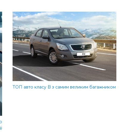
ТОП авто класу B з самим великим багажником
о
і