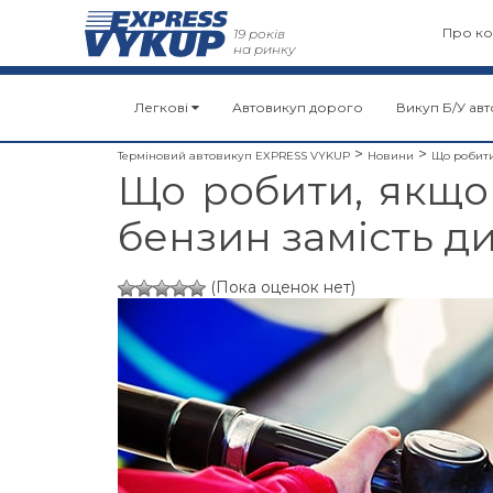
Про ко
19 років
на ринку
Легкові
Автовикуп дорого
Викуп Б/У авт
>
>
Терміновий автовикуп EXPRESS VYKUP
Новини
Що робити
Що робити, якщо
бензин замість д
(Пока оценок нет)