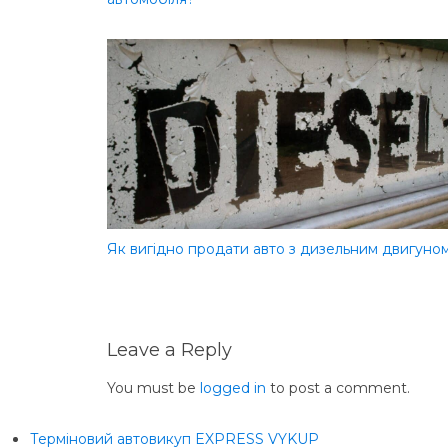
Як вигідно продати авто з дизельним двигуно
Leave a Reply
You must be
logged in
to post a comment.
Терміновий автовикуп EXPRESS VYKUP