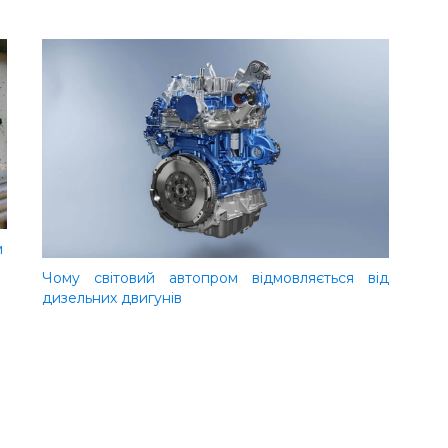
м
Чому світовий автопром відмовляється від
дизельних двигунів