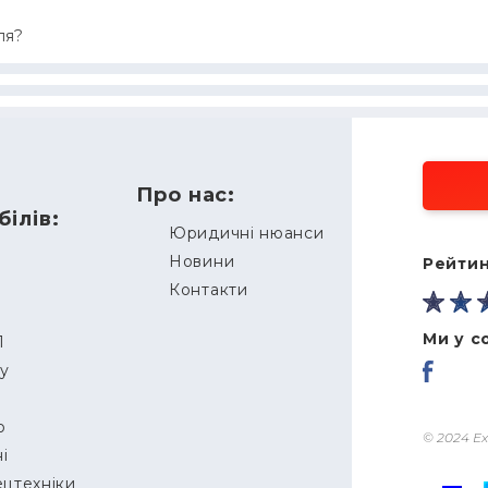
ля?
Про нас:
ілів:
Юридичні нюанси
Новини
Рейтин
Контакти
Ми у с
П
ду
о
© 2024 Ex
і
ецтехніки