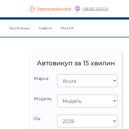
Перетелефонуйте
+38 067 513 10 15
о
Проблемні
Trade-In
Міста
Автовикуп за 15 хвилин
Марка
Модель
Рік