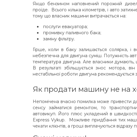
Якщо бензином наповнений порожній дизель
проїде. Всього кілька кілометрів, і авто зати
тому що власник машини витрачається на:
послуги евакуатора;
промивку паливного бака;
заміну фільтру.
Гірше, коли в баку залишається солярка, і 
небезпечна для двигуна суміш. Потужність авт
температура двигуна. Але власники думають, щ
В результаті збільшується знос мотора, в
нестабільної роботи двигуна рекомендується з
Як продати машину не на 
Непомічена вчасно помилка може привести д
сенсу займатися ремонтом, то транспортн
автовикуп. Його плюс укладений в швидкості
Express Vykup. Можливе придбання тих маши
чекати клієнтів, а гроші виплачуються відразу 