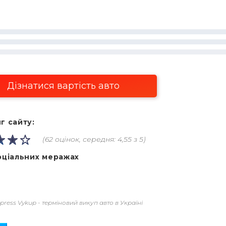
Дізнатися вартість авто
г сайту:
(62 оцінок, середня: 4,55 з 5)
оціальних меражах
press Vykup - терміновий викуп авто в Україні