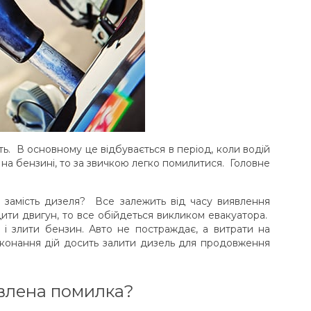
ть. В основному це відбувається в період, коли водій
а бензині, то за звичкою легко помилитися. Головне
 замість дизеля? Все залежить від часу виявлення
дити двигун, то все обійдеться викликом евакуатора.
і злити бензин. Авто не постраждає, а витрати на
виконання дій досить залити дизель для продовження
лена ​​помилка?