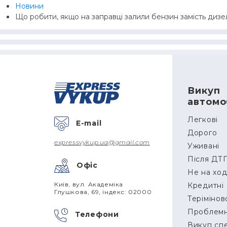
Новини
Що робити, якщо на заправці залили бензин замість дизе
Викуп
автомоб
Легкові
E-mail
Дорого
expressvykup.ua@gmail.com
Уживані
Після ДТ
Офіс
Не на хо
Київ, вул. Академіка
Кредитні
Глушкова, 69, індекс: 02000
Терімінов
Проблемн
Телефони
Викуп сп