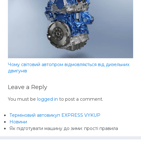
Чому світовий автопром відмовляється від дизельних
двигунів
Leave a Reply
You must be
logged in
to post a comment.
Терміновий автовикуп EXPRESS VYKUP
Новини
Як підготувати машину до зими: прості правила