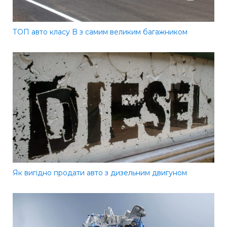
ТОП авто класу B з самим великим багажником
Як вигідно продати авто з дизельним двигуном