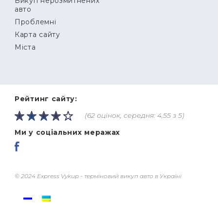
Викуп нерозмитнених
авто
Проблемні
Карта сайту
Міста
Рейтинг сайту:
(62 оцінок, середня: 4,55 з 5)
Ми у соціальних меражах
© 2024 Express Vykup - терміновий викуп авто в Україні