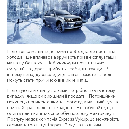
Підготовка машини до зими необхідна до настання
холодів. Це впливає на зручність при її експлуатації і
на вашу безпеку. Щоб уникнути позаштатних
ситуацій на дорозі, прийміть необхідні заходи. В
іншому випадку ожеледиця, снігові замети та колії
можуть стати причиною виникнення ДТП.
Підготувати машину до зими потрібно навіть в тому
випадку, якщо ви вирішили її продати. Потенційний
покупець повинен оцінити її роботу, а на літній гумі по
слизькій трасі далеко не заїдеш. Не забувайте, що
один з найшвидших способів продажу – автовикуп.
Послугу надає компанія Express Vykup, це можливість
отримати гроші тут і зараз. Викуп авто в Києві