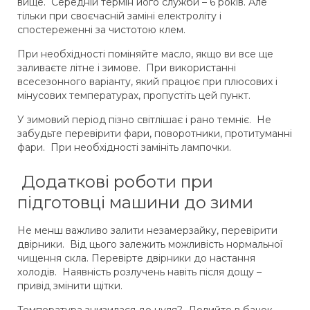
вище. Середній термін його служби – 6 років. Але
тільки при своєчасній заміні електроліту і
спостереженні за чистотою клем.
При необхідності поміняйте масло, якщо ви все ще
заливаєте літне і зимове. При використанні
всесезонного варіанту, який працює при плюсових і
мінусових температурах, пропустіть цей пункт.
У зимовий період пізно світлішає і рано темніє. Не
забудьте перевірити фари, поворотники, протитуманні
фари. При необхідності замініть лампочки.
Додаткові роботи при
підготовці машини до зими
Не менш важливо залити незамерзайку, перевірити
двірники. Від цього залежить можливість нормальної
чищення скла. Перевірте двірники до настання
холодів. Наявність розлучень навіть після дощу –
привід змінити щітки.