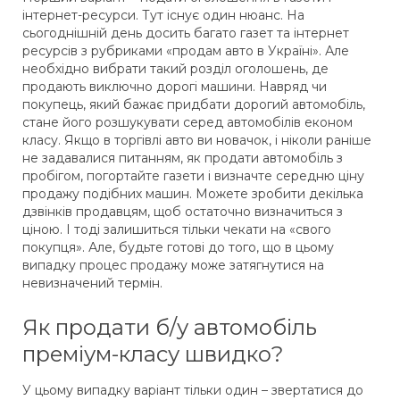
інтернет-ресурси. Тут існує один нюанс. На
сьогоднішній день досить багато газет та інтернет
ресурсів з рубриками «продам авто в Україні». Але
необхідно вибрати такий розділ оголошень, де
продають виключно дорогі машини. Навряд чи
покупець, який бажає придбати дорогий автомобіль,
стане його розшукувати серед автомобілів економ
класу. Якщо в торгівлі авто ви новачок, і ніколи раніше
не задавалися питанням, як продати автомобіль з
пробігом, погортайте газети і визначте середню ціну
продажу подібних машин. Можете зробити декілька
дзвінків продавцям, щоб остаточно визначиться з
ціною. І тоді залишиться тільки чекати на «свого
покупця». Але, будьте готові до того, що в цьому
випадку процес продажу може затягнутися на
невизначений термін.
Як продати б/у автомобіль
преміум-класу швидко?
У цьому випадку варіант тільки один – звертатися до