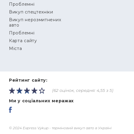
Проблемні
Викуп спецтехніки
Викуп нерозмитнених
авто
Проблемні
Карта сайту
Міста
Рейтинг сайту:
(62 оцінок, середня: 4,55 з 5)
Ми у соціальних меражах
© 2024 Express Vykup - терміновий викуп авто в Україні