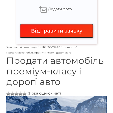
Додати фото…
>
>
Терміновий автовикуп EXPRESS VYKUP
Новини
Продати автомобіль преміум-класу і дорогі авто
Продати автомобіль
преміум-класу і
дорогі авто
(Пока оценок нет)