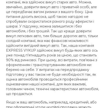
компанії, яка здійснює викуп старих авто. Можна,
звичайно, довірити викуп авто і приватній особі, але
це передбачає вагомі ризики з вашого боку. Ціна
питання досить висока, щоб такою нагодою не
спробували скористатися різного роду аферисти і
шахраї. У підсумку, можна залишитися і без
автомобіля, і без грошей. Так що краще довірити
викуп легкових авто, тим більше дорогих авто, тільки
солідній компанії, яка має фінансові можливості
здійснити вигідний викуп авто. Так, наша компанія
EXPRESS VYKUP здійснює викуп будь-яких авто ось
уже понад п’ятнадцять років за ціною, що становить
90% від ринкової. При цьому, всі витрати, пов’язані з
оформленням і транспортуванням автомобіля ми
беремо на себе. У витратах на передпродажну
підготовку у вас також не буде необхідності так, як
оцінка автомобілів проводиться професійними
оцінювачами нашої компанії, для яких важливі,
головним чином, технічні характеристики автомобіля,
що продається.
Якщо ж ваш автомобіль, наприклад, кредитний, або
при оформленні угоди «купівлі-продажу» можуть