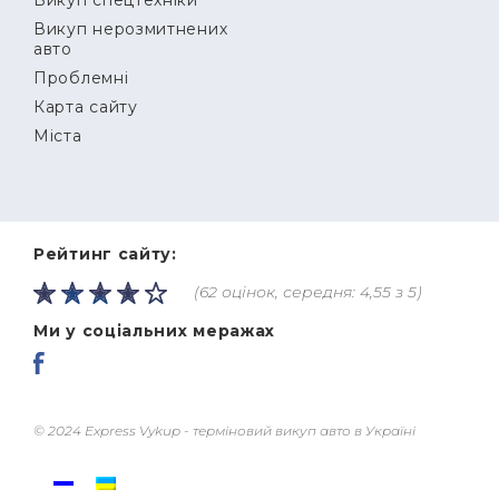
Викуп нерозмитнених
авто
Проблемні
Карта сайту
Міста
Рейтинг сайту:
(62 оцінок, середня: 4,55 з 5)
Ми у соціальних меражах
© 2024 Express Vykup - терміновий викуп авто в Україні