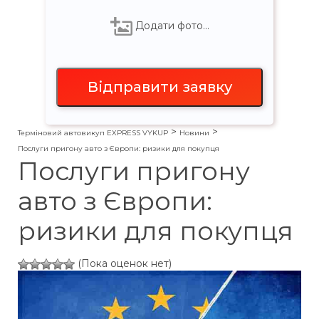
Додати фото…
>
>
Терміновий автовикуп EXPRESS VYKUP
Новини
Послуги пригону авто з Європи: ризики для покупця
Послуги пригону
авто з Європи:
ризики для покупця
(Пока оценок нет)