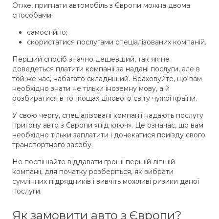
Отже, пригнати автомобіль з Європи можна двома
способами:
самостійно;
скористатися послугами спеціалізованих компаній.
Перший спосіб значно дешевший, так як не
доведеться платити компанії за надані послуги, але в
той же час, набагато складніший. Враховуйте, що вам
необхідно знати не тільки іноземну мову, а й
розбиратися в тонкощах ділового світу чужої країни.
У свою чергу, спеціалізовані компанії надають послугу
пригону авто з Європи «під ключ». Це означає, що вам
необхідно тільки заплатити і дочекатися приїзду свого
транспортного засобу.
Не поспішайте віддавати гроші першій ліпшій
компанії, для початку розберіться, як вибрати
сумлінних підрядників і вивчіть можливі ризики даної
послуги.
Як замовити авто з Європи?