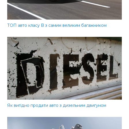
ТОП авто класу B з самим великим багажником
Як вигідно продати авто з дизельним двигуном