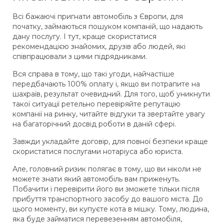
Всі бажаючі пригнати автомобіль з Європи, для
початку, займаються пошуком компаній, що надають
дану послугу. І тут, краще скористатися
рекомендацією знайомих, друзів або людей, які
співпрацювали з цими підрядниками.
Вся справа в тому, що такі угоди, найчастіше
передбачають 100% оплату і, якщо ви потрапите на
шахраїв, результат очевидний. Для того, щоб уникнути
такої ситуації ретельно перевіряйте репутацію
компанії на ринку, читайте відгуки та звертайте увагу
на багаторічний досвід роботи в даній сфері.
Завжди укладайте договір, для повної безпеки краще
скористатися послугами нотаріуса або юриста.
Але, головний ризик полягає в тому, що ви ніколи не
можете знати який автомобіль вам приженуть.
Побачити і перевірити його ви зможете тільки після
прибуття транспортного засобу до вашого міста. До
цього моменту, ви купуєте кота в мішку. Тому, людина,
яка буде займатися перевезенням автомобіля,