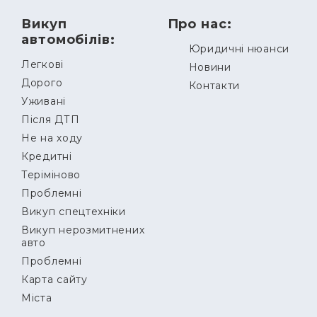
Викуп
Про нас:
автомобілів:
Юридичні нюанси
Легкові
Новини
Дорого
Контакти
Уживані
Після ДТП
Не на ходу
Кредитні
Теріміново
Проблемні
Викуп спецтехніки
Викуп нерозмитнених
авто
Проблемні
Карта сайту
Міста