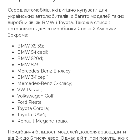
Серед автомобілів, які вигідно купувати для
українських автолюбителів, є багато моделей таких
виробників, як BMW і Toyota. Також в список
потрапляють деякі виробники Японії й Америки.
Зокрема:
BMW X5 35i;
BMW 5-ї серії;
BMW 520d;
BMW 523i;
Mercedes-Benz E-класу;
BMW 3-ї серії;
Mercedes-Benz C-Класу;
VW Passat;
Volkswagen Golf;
Ford Fiesta;
Toyota Corolla;
Toyota RAV4;
Renault Megane тощо.
Придбання більшості моделей дозволяє заощадити
від 2-х до 6 тисяч євро. Однак є й ті, при покупці яких