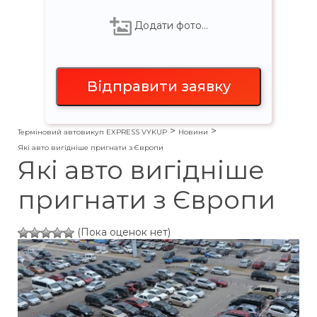
Додати фото…
>
>
Терміновий автовикуп EXPRESS VYKUP
Новини
Які авто вигідніше пригнати з Європи
Які авто вигідніше
пригнати з Європи
(Пока оценок нет)