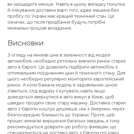
ви заощадите менше. Навіть в цьому випадку покупка
й очікування доставки варті того, адже машина без
пробігу по Україні має кращий технічний стан. Це
означає, що після придбання будуть потрібні
мінімальні грошові вкладення.
Висновки
З огляду на мінливі ціни в залежності від моделі
автомобіля, необхідно ретельно вивчити ринок старих
авто в Європі. Це дозволить підібрати автомобіль з
оптимальним поєднанням ціни й технічного стану. Для
цього необхідно регулярно моніторити європейський
ринок. А коли бажана модель із задовільною ціною
з’явиться, слід відразу її купувати, навіть якщо
доведеться звернутися в авто викуп в Києві, щоб
швидко продати свою стару машину. Доставка старих
авто з Європи коштує дешевше, ніж з Америки, через
безпосередню близькість до України. Проте, цей
процес вимагає вирішення багатьох завдань, а тому
рекомендується довірити цю роботу фахівцям, що
спеціалізуються на доставці авто з Європи під ключ.