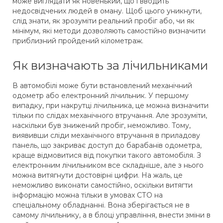
може виглядати як новенький, що і вводить
недосвідчених людей в оману. Щоб цього уникнути,
слід знати, як зрозуміти реальний пробіг або, чи як
мінімум, які методи дозволяють самостійно визначити
приблизний пройдений кілометраж.
Як визначають за лічильниками
В автомобілі може бути встановлений механічний
одометр або електронний лічильник. У першому
випадку, при накрутці лічильника, це можна визначити
тільки по слідах механічного втручання. Але зрозуміти,
наскільки був знижений пробіг, неможливо. Тому,
виявивши сліди механічного втручання в приладову
панель, що закриває доступ до барабанів одометра,
краще відмовитися від покупки такого автомобіля. З
електронним лічильником все складніше, але з нього
можна витягнути достовірні цифри. На жаль, це
неможливо виконати самостійно, оскільки витягти
інформацію можна тільки в умовах СТО на
спеціальному обладнанні. Вона зберігається не в
самому лічильнику, а в блоці управління, внести зміни в