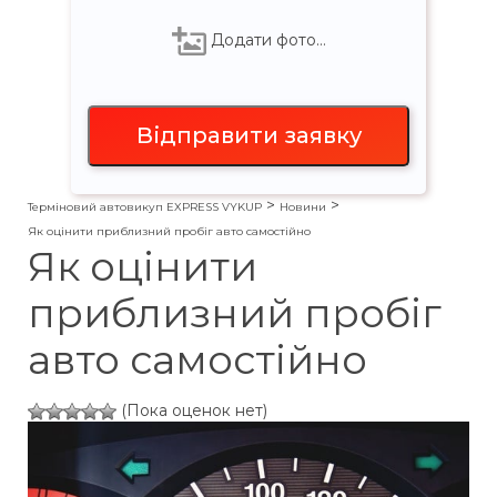
Додати фото…
>
>
Терміновий автовикуп EXPRESS VYKUP
Новини
Як оцінити приблизний пробіг авто самостійно
Як оцінити
приблизний пробіг
авто самостійно
(Пока оценок нет)