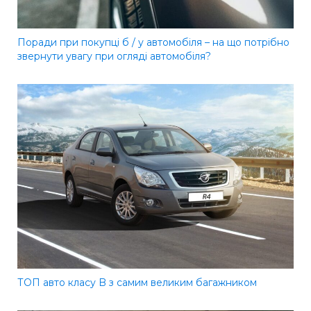
Поради при покупці б / у автомобіля – на що потрібно
звернути увагу при огляді автомобіля?
ТОП авто класу B з самим великим багажником