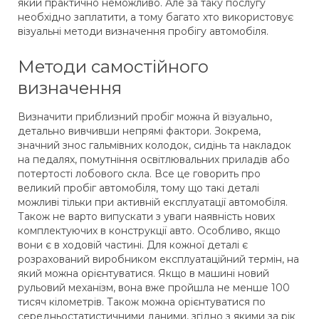
який практично неможливо. Але за таку послугу
необхідно заплатити, а тому багато хто використовує
візуальні методи визначення пробігу автомобіля.
Методи самостійного
визначення
Визначити приблизний пробіг можна й візуально,
детально вивчивши непрямі фактори. Зокрема,
значний знос гальмівних колодок, сидінь та накладок
на педалях, помутніння освітлювальних приладів або
потертості лобового скла. Все це говорить про
великий пробіг автомобіля, тому що такі деталі
можливі тільки при активній експлуатації автомобіля.
Також не варто випускати з уваги наявність нових
комплектуючих в конструкції авто. Особливо, якщо
вони є в ходовій частині. Для кожної деталі є
розрахований виробником експлуатаційний термін, на
який можна орієнтуватися. Якщо в машині новий
рульовий механізм, вона вже пройшла не менше 100
тисяч кілометрів. Також можна орієнтуватися по
середньостатистичними даними, згідно з якими за рік